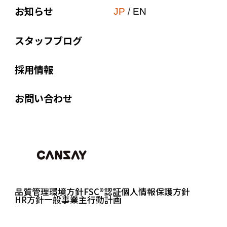
価値観
お知らせ
サスティナビリティ
JP
/
EN
ブランド宣言
点字・触知図
スタッフブログ
会社概要
付加価値印刷
組織図
採用情報
オリジナル商品
沿革
販促ノベルティ
お問い合わせ
関連会社
Web to Print
EPC-JAPAN
企画制作
アクセス
コンプライアンス教育
外国語対応・翻訳
品質管理
環境方針
FSC®認証
個人情報保護方針
HR方針
一般事業主行動計画