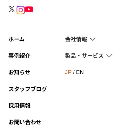
ホーム
会社情報
事例紹介
製品・サービス
経営理念
価値観
お知らせ
サスティナビリティ
JP
/
EN
ブランド宣言
点字・触知図
スタッフブログ
会社概要
付加価値印刷
組織図
採用情報
オリジナル商品
沿革
販促ノベルティ
お問い合わせ
関連会社
Web to Print