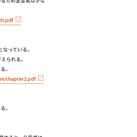
あるため全盲者は少な
th.pdf
人となっている。
考えられる。
ある。
ion/chapter2.pdf
める。