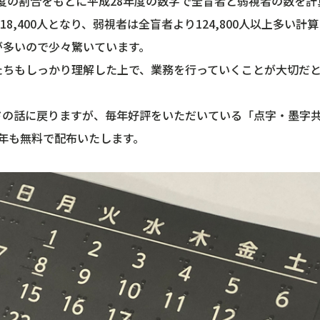
年度の割合をもとに平成28年度の数字で全盲者と弱視者の数を
は218,400人となり、弱視者は全盲者より124,800人以上多い
が多いので少々驚いています。
たちもしっかり理解した上で、業務を行っていくことが大切だ
ドの話に戻りますが、毎年好評をいただいている「点字・墨字
を今年も無料で配布いたします。