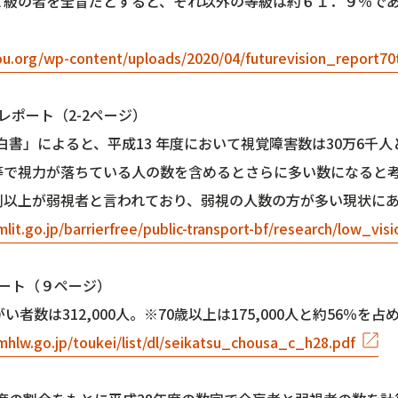
１級の者を全盲だとすると、それ以外の等級は約６１．９％で
mou.org/wp-content/uploads/2020/04/futurevision_report70
レポート（2-2ページ）
者白書」によると、平成13 年度において視覚障害数は30万6千
等で視力が落ちている人の数を含めるとさらに多い数になると
割以上が弱視者と言われており、弱視の人数の方が多い現状に
lit.go.jp/barrierfree/public-transport-bf/research/low_vis
ポート（９ページ）
い者数は312,000人。※70歳以上は175,000人と約56％を占
hlw.go.jp/toukei/list/dl/seikatsu_chousa_c_h28.pdf