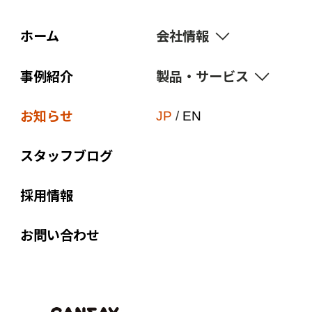
ホーム
会社情報
事例紹介
製品・サービス
経営理念
価値観
お知らせ
サスティナビリティ
JP
/
EN
ブランド宣言
点字・触知図
スタッフブログ
会社概要
付加価値印刷
組織図
採用情報
オリジナル商品
沿革
販促ノベルティ
お問い合わせ
関連会社
Web to Print
EPC-JAPAN
企画制作
アクセス
コンプライアンス教育