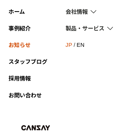
ホーム
会社情報
事例紹介
製品・サービス
経営理念
価値観
お知らせ
サスティナビリティ
JP
/
EN
ブランド宣言
点字・触知図
スタッフブログ
会社概要
付加価値印刷
組織図
採用情報
オリジナル商品
沿革
販促ノベルティ
お問い合わせ
関連会社
Web to Print
EPC-JAPAN
企画制作
アクセス
コンプライアンス教育