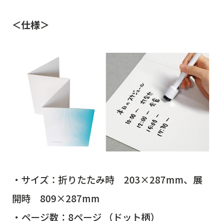
＜仕様＞
・サイズ：折りたたみ時 203×287mm、展
開時 809×287mm
・ページ数：8ページ （ドット柄）