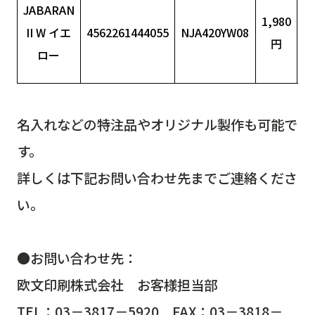
JABARAN
1,980
年
II W イエ
4562261444055
NJA420YW08
円
ロー
名入れなどの特注品やオリジナル製作も可能で
す。
詳しくは下記お問い合わせ先までご連絡くださ
い。
●お問い合わせ先：
欧文印刷株式会社 お客様担当部
TEL：03－3817－5920 FAX：03－3818－