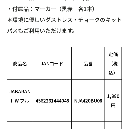
・付属品：マーカー（黒赤 各1本）
＊環境に優しいダストレス・チョークのキット
パスもご利用いただけます。
定価
商品名
JANコード
品番
（税
込）
2
JABARAN
1,980
年
II W ブル
4562261444048
NJA420BU08
円
ー
2