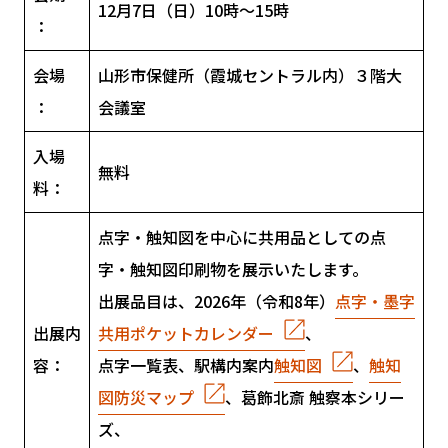
12月7日（日）10時～15時
：
会場
山形市保健所（霞城セントラル内）３階大
：
会議室
入場
無料
料：
点字・触知図を中心に共用品としての点
字・触知図印刷物を展示いたします。
出展品目は、2026年（令和8年）
点字・墨字
出展内
共用ポケットカレンダー
、
容：
点字一覧表、駅構内案内
触知図
、
触知
図防災マップ
、葛飾北斎 触察本シリー
ズ、