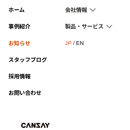
ホーム
会社情報
事例紹介
製品・サービス
経営理念
価値観
お知らせ
サスティナビリティ
JP
/
EN
ブランド宣言
点字・触知図
スタッフブログ
会社概要
付加価値印刷
組織図
採用情報
オリジナル商品
沿革
販促ノベルティ
お問い合わせ
関連会社
Web to Print
EPC-JAPAN
企画制作
アクセス
コンプライアンス教育