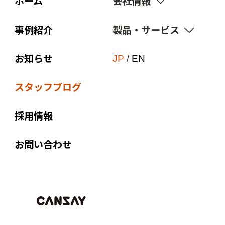
ホーム
会社情報
事例紹介
製品・サービス
経営理念
価値観
お知らせ
サスティナビリティ
JP
/
EN
ブランド宣言
点字・触知図
スタッフブログ
会社概要
付加価値印刷
組織図
採用情報
オリジナル商品
沿革
販促ノベルティ
お問い合わせ
関連会社
Web to Print
EPC-JAPAN
企画制作
アクセス
コンプライアンス教育
外国語対応・翻訳